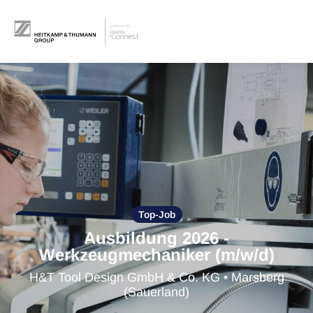
Top-Job
Ausbildung 2026 -
Werkzeugmechaniker (m/w/d)
H&T Tool Design GmbH & Co. KG • Marsberg
(Sauerland)