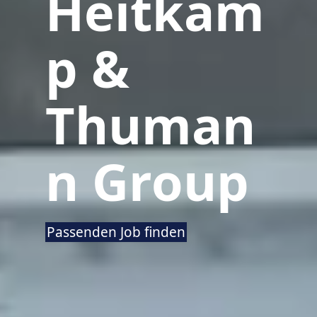
Heitkam
p &
Thuman
n Group
Passenden Job finden